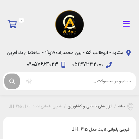
0
مشهد - ابوطالب 56 - بین محمدزاده17و19 - ساختمان دادآفرین
09057664023
05137332000
خانه
/
ابزار های باغبانی و کشاورزی
/
قیچی باغبانی لایت مدل JH_615
قیچی باغبانی لایت مدل JH_615