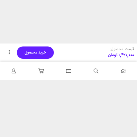
قیمت محصول:
خرید محصول
۱,۴۲۰,۰۰۰
تومان
تحویل اکسپرس
پشتیبانی ۲۴ ساعته
در کمترین زمان
پشتیبانی حرفه ای
همیشه در دسترس
۷ روز ضمانت بازگشت
شبکه های اجتماعی را دنبال
در صورت عدم استفاده
کنید
ضمانت اصل‌بودن کالا
تایید اصالت کالا