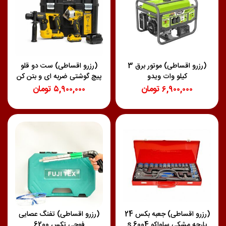
(رزرو اقساطی) موتور برق 3
(رزرو اقساطی) ست دو قلو
کیلو وات ویدو
پیچ گوشتی ضربه ای و بتن کن
سه کاره DCK2104L2T
۶,۹۰۰,۰۰۰
تومان
۵,۹۰۰,۰۰۰
تومان
دیوالت
(رزرو اقساطی) جعبه بکس 24
(رزرو اقساطی) تفنگ عصایی
پارچه مشکي ساواکو 6004 s
فوجی تکس 6200