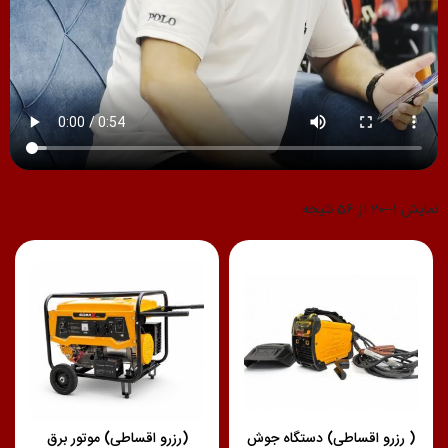
نمایش 1–20 از 56 نتیجه
( رزرو اقساطی) دستگاه جوش
(رزرو اقساطی) موتور برق