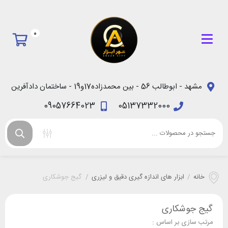
0
مشهد - ابوطالب 56 - بین محمدزاده17و19 - ساختمان دادآفرین
09057664023
05137332000
خانه
/
ابزار های اندازه گیری دقیق و لیزری
/
گیج جوشکاری
گیج جوشکاری
مرتب سازی بر اساس :