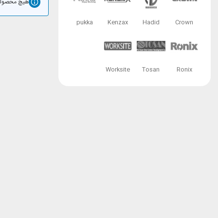
هیچ محصولی
pukka
Kenzax
Hadid
Crown
Worksite
Tosan
Ronix