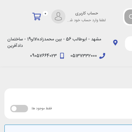
حساب کاربری
0
لطفا وارد حساب خود شوید!
مشهد - ابوطالب 56 - بین محمدزاده17و19 - ساختمان
دادآفرین
09057664023
05137332000
فقط موجود ها: