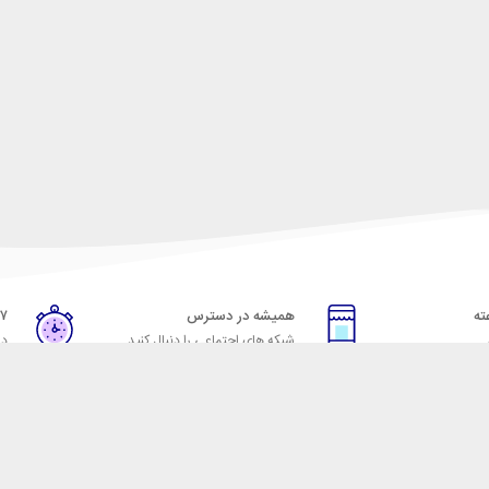
همیشه در دسترس
۷ روز ضمانت بازگشت
شبکه های اجتماعی را دنبال کنید
در
خدمات مشتریان
راهنمای خرید از شهر ابزا
خ به پرسش‌های متداول
نحوه ثبت سفارش
ویه‌های بازگرداندن کالا
رویه ارسال سفارش