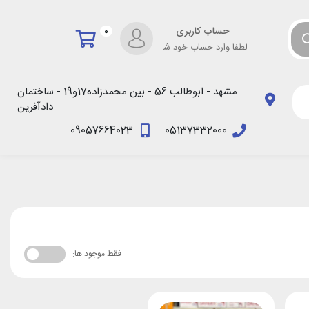
حساب کاربری
0
لطفا وارد حساب خود شوید!
مشهد - ابوطالب 56 - بین محمدزاده17و19 - ساختمان
دادآفرین
09057664023
05137332000
فقط موجود ها: