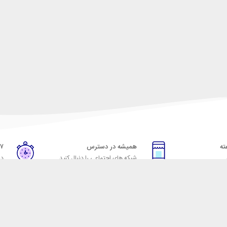
همیشه در دسترس
۷ روز ضمانت بازگشت
شبکه های اجتماعی را دنبال کنید
در
خدمات مشتریان
راهنمای خرید از شهر ابزا
خ به پرسش‌های متداول
نحوه ثبت سفارش
ویه‌های بازگرداندن کالا
رویه ارسال سفارش