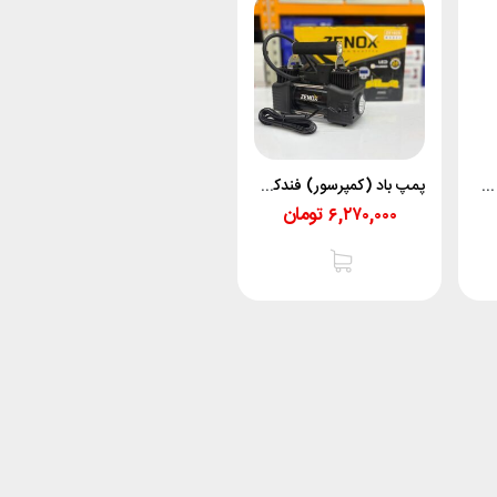
(رزرو اقساطی) پمپ باد 25 لیتری سایلنت رولکس پاور
پمپ باد (کمپرسور) فندکی زنوکس
۶,۲۷۰,۰۰۰
تومان