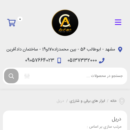
0
مشهد - ابوطالب 56 - بین محمدزاده17و19 - ساختمان دادآفرین
09057664023
05137332000
خانه
/
ابزار های برقی و شارژی
/
دریل
دریل
مرتب سازی بر اساس :