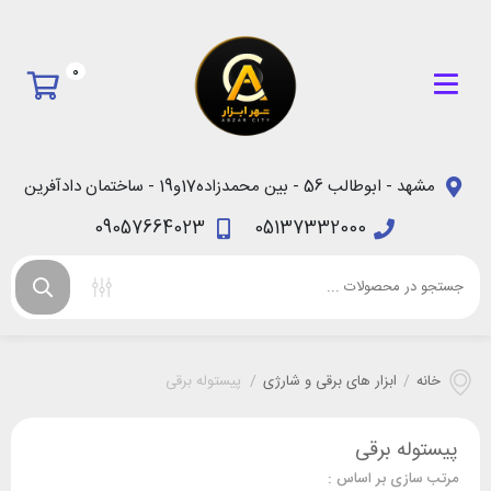
0
مشهد - ابوطالب 56 - بین محمدزاده17و19 - ساختمان دادآفرین
09057664023
05137332000
خانه
/
ابزار های برقی و شارژی
/
پیستوله برقی
پیستوله برقی
مرتب سازی بر اساس :