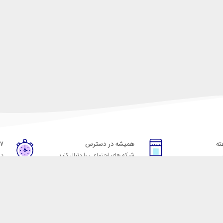
همیشه در دسترس
۷ روز ضمانت بازگشت
شبکه های اجتماعی را دنبال کنید
در
خدمات مشتریان
راهنمای خرید از شهر ابزا
خ به پرسش‌های متداول
نحوه ثبت سفارش
ویه‌های بازگرداندن کالا
رویه ارسال سفارش