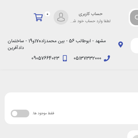
حساب کاربری
0
لطفا وارد حساب خود شوید!
مشهد - ابوطالب 56 - بین محمدزاده17و19 - ساختمان
دادآفرین
09057664023
05137332000
فقط موجود ها: