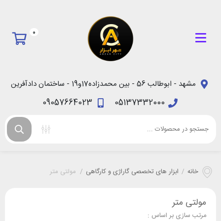
0
مشهد - ابوطالب 56 - بین محمدزاده17و19 - ساختمان دادآفرین
09057664023
05137332000
خانه
/
ابزار های تخصصی گاراژی و کارگاهی
/
مولتی متر
مولتی متر
مرتب سازی بر اساس :