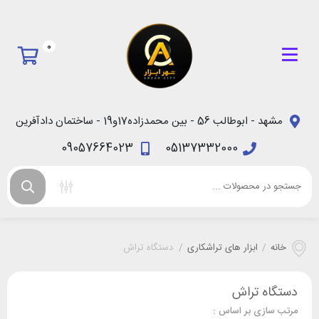
0
مشهد - ابوطالب 56 - بین محمدزاده17و19 - ساختمان دادآفرین
09057664023
05137332000
خانه
/
ابزار های تراشکاری
/
دستگاه تراش
دستگاه تراش
مرتب سازی بر اساس :