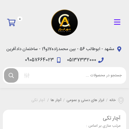
0
مشهد - ابوطالب 56 - بین محمدزاده17و19 - ساختمان دادآفرین
09057664023
05137332000
خانه
/
ابزار های دستی و عمومی
/
آچار ها
/
آچار تکی
آچار تکی
مرتب سازی بر اساس :