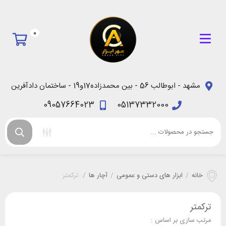
0
مشهد - ابوطالب 56 - بین محمدزاده17و19 - ساختمان دادآفرین
09057664023
05137332000
خانه
/
ابزار های دستی و عمومی
/
آچار ها
/
ترکمتر
ترکمتر
مرتب سازی بر اساس :