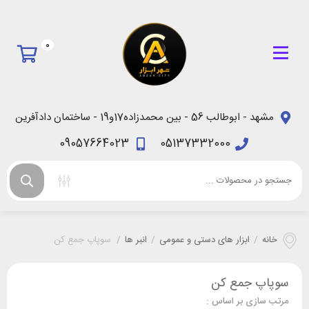
0
مشهد - ابوطالب 56 - بین محمدزاده17و19 - ساختمان دادآفرین
09057664023
05137332000
خانه
/
ابزار های دستی و عمومی
/
انبر ها
/
سوپاپ جمع کن
سوپاپ جمع کن
مرتب سازی بر اساس :