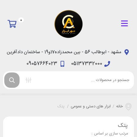
0
مشهد - ابوطالب 56 - بین محمدزاده17و19 - ساختمان دادآفرین
09057664023
05137332000
خانه
/
ابزار های دستی و عمومی
/
پتک
پتک
مرتب سازی بر اساس :