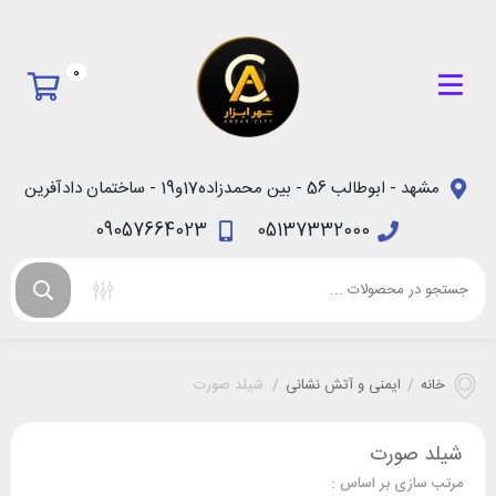
0
مشهد - ابوطالب 56 - بین محمدزاده17و19 - ساختمان دادآفرین
09057664023
05137332000
خانه
/
ایمنی و آتش نشانی
/
شیلد صورت
شیلد صورت
مرتب سازی بر اساس :