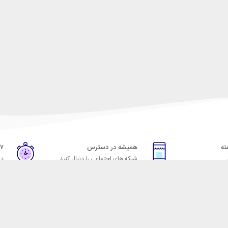
همیشه در دسترس
۷ روز ضمانت بازگشت
شبکه های اجتماعی را دنبال کنید
در
خدمات مشتریان
راهنمای خرید از شهر ابزا
خ به پرسش‌های متداول
نحوه ثبت سفارش
ویه‌های بازگرداندن کالا
رویه ارسال سفارش