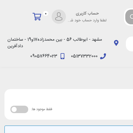
حساب کاربری
0
لطفا وارد حساب خود شوید!
مشهد - ابوطالب 56 - بین محمدزاده17و19 - ساختمان
دادآفرین
09057664023
05137332000
فقط موجود ها: