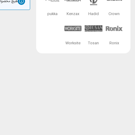
هیچ محصولی
pukka
Kenzax
Hadid
Crown
Worksite
Tosan
Ronix