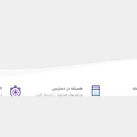
همیشه در دسترس
۷ روز ضمانت بازگشت
شبکه های اجتماعی را دنبال کنید
در
خدمات مشتریان
راهنمای خرید از شهر ابزا
خ به پرسش‌های متداول
نحوه ثبت سفارش
ویه‌های بازگرداندن کالا
رویه ارسال سفارش