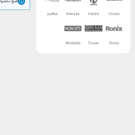
هیچ محصولی
pukka
Kenzax
Hadid
Crown
Worksite
Tosan
Ronix