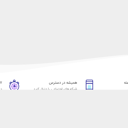
همیشه در دسترس
۷ روز ضمانت بازگشت
شبکه های اجتماعی را دنبال کنید
در
خدمات مشتریان
راهنمای خرید از شهر ابزا
خ به پرسش‌های متداول
نحوه ثبت سفارش
ویه‌های بازگرداندن کالا
رویه ارسال سفارش