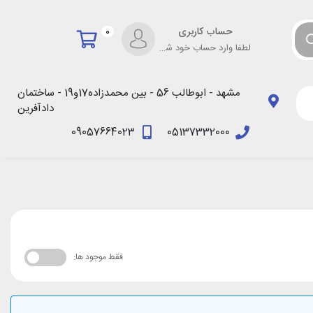
حساب کاربری
0
لطفا وارد حساب خود شوید!
مشهد - ابوطالب 56 - بین محمدزاده17و19 - ساختمان
دادآفرین
09057664023
05137332000
فقط موجود ها: