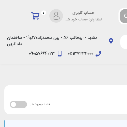
حساب کاربری
0
لطفا وارد حساب خود شوید!
مشهد - ابوطالب 56 - بین محمدزاده17و19 - ساختمان
دادآفرین
09057664023
05137332000
فقط موجود ها: