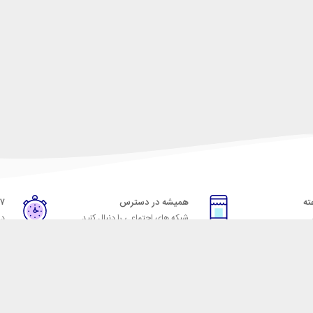
همیشه در دسترس
۷ روز ضمانت بازگشت
شبکه های اجتماعی را دنبال کنید
در
خدمات مشتریان
راهنمای خرید از شهر ابزا
خ به پرسش‌های متداول
نحوه ثبت سفارش
ویه‌های بازگرداندن کالا
رویه ارسال سفارش