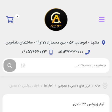
0
مشهد - ابوطالب 56 - بین محمدزاده17و19 - ساختمان دادآفرین
09057664023
05137332000
خانه
/
ابزار های دستی و عمومی
/
آچار ها
/
آچار زینوکس 22 عددی
آچار زینوکس 22 عددی