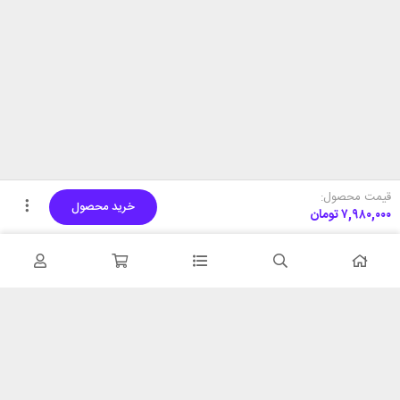
قیمت محصول:
خرید محصول
۷,۹۸۰,۰۰۰
تومان
تحویل اکسپرس
پشتیبانی ۲۴ ساعته
در کمترین زمان
پشتیبانی حرفه ای
همیشه در دسترس
۷ روز ضمانت بازگشت
شبکه های اجتماعی را دنبال
در صورت عدم استفاده