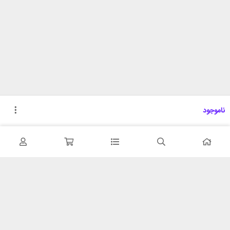
ناموجود
تحویل اکسپرس
پشتیبانی ۲۴ ساعته
در کمترین زمان
پشتیبانی حرفه ای
همیشه در دسترس
۷ روز ضمانت بازگشت
شبکه های اجتماعی را دنبال
در صورت عدم استفاده
کنید