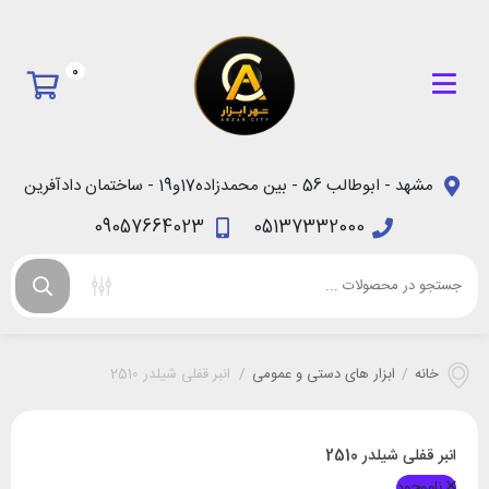
0
مشهد - ابوطالب 56 - بین محمدزاده17و19 - ساختمان دادآفرین
09057664023
05137332000
خانه
/
ابزار های دستی و عمومی
/
انبر قفلی شیلدر 2510
انبر قفلی شیلدر 2510
ناموجود