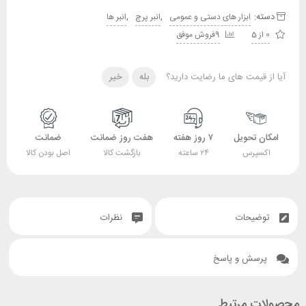
دسته:
,
,
ابزار های دستی و عمومی
انبر پرچ
انبر ها
0 از 5
9فروش موفق
آیا از قیمت های ما رضایت دارید؟
بله
خیر
امکان تحویل
۷ روز هفته
هفت روز ضمانت
ضمانت
اکسپرس
۲۴ ساعته
بازگشت کالا
اصل بودن کالا
توضیحات
نظرات
پرسش و پاسخ
محصولات مرتبط