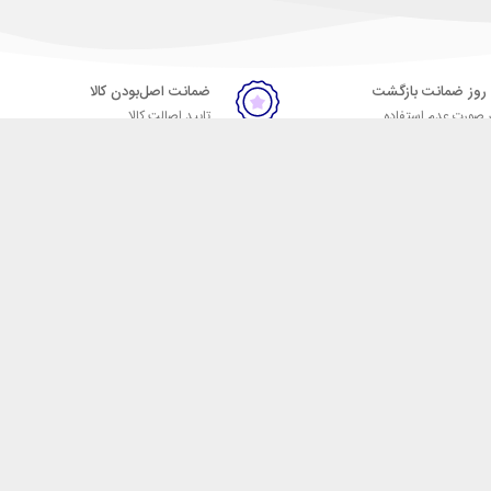
ضمانت اصل‌بودن کالا
 صورت عدم استفاده
تایید اصالت کالا
ر
تماس با ما
09057664023
09007664024