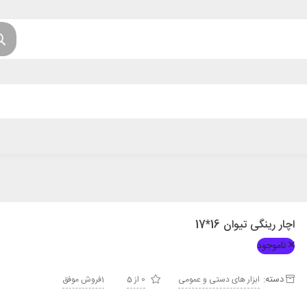
اچار رینگی تیوان 16*17
ناموجود
دسته:
ابزار های دستی و عمومی
0 از 5
1فروش موفق