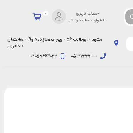
حساب کاربری
0
لطفا وارد حساب خود شوید!
مشهد - ابوطالب 56 - بین محمدزاده17و19 - ساختمان
دادآفرین
09057664023
05137332000