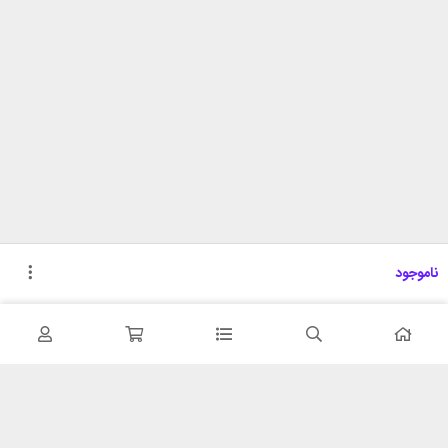
ناموجود
تحویل اکسپرس
پشتیبانی ۲۴ ساعته
در کمترین زمان
پشتیبانی حرفه ای