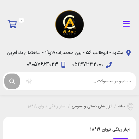
0
مشهد - ابوطالب 56 - بین محمدزاده17و19 - ساختمان دادآفرین
09057664023
05137332000
خانه
/
ابزار های دستی و عمومی
/
اچار رینگی تیوان 19*18
اچار رینگی تیوان 19*18