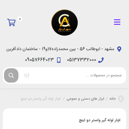
0
مشهد - ابوطالب 56 - بین محمدزاده17و19 - ساختمان دادآفرین
09057664023
05137332000
خانه
/
ابزار های دستی و عمومی
/
اچار لوله گیر واستر دو اینچ
اچار لوله گیر واستر دو اینچ