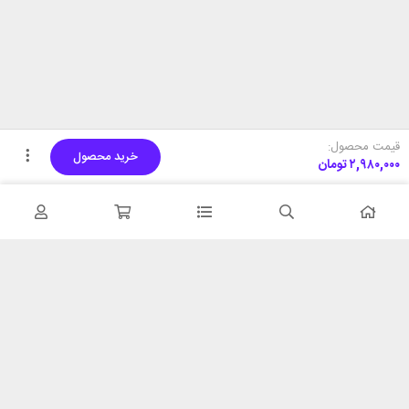
قیمت محصول:
خرید محصول
۲,۹۸۰,۰۰۰
تومان
تحویل اکسپرس
پشتیبانی ۲۴ ساعته
در کمترین زمان
پشتیبانی حرفه ای
همیشه در دسترس
۷ روز ضمانت بازگشت
شبکه های اجتماعی را دنبال
در صورت عدم استفاده
کنید
ضمانت اصل‌بودن کالا
تایید اصالت کالا