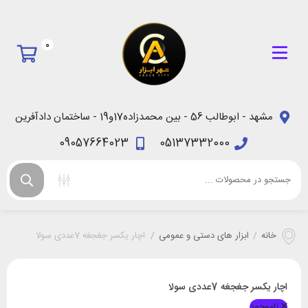
0
مشهد - ابوطالب 56 - بین محمدزاده17و19 - ساختمان دادآفرین
09057664023
05137332000
خانه
/
ابزار های دستی و عمومی
/
اچار یکسر جغجغه 7عددی سولا
اچار یکسر جغجغه 7عددی سولا
ناموجود