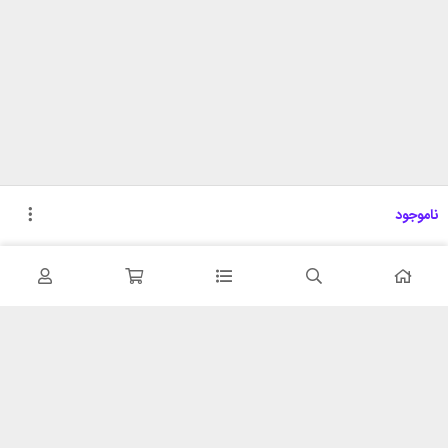
ناموجود
تحویل اکسپرس
پشتیبانی ۲۴ ساعته
در کمترین زمان
پشتیبانی حرفه ای
همیشه در دسترس
۷ روز ضمانت بازگشت
شبکه های اجتماعی را دنبال
در صورت عدم استفاده
کنید