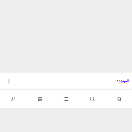
ناموجود
تحویل اکسپرس
پشتیبانی ۲۴ ساعته
در کمترین زمان
پشتیبانی حرفه ای