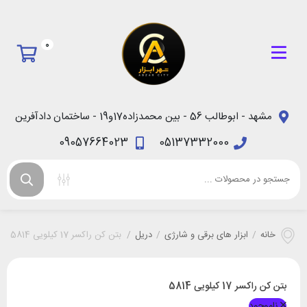
0
مشهد - ابوطالب 56 - بین محمدزاده17و19 - ساختمان دادآفرین
09057664023
05137332000
خانه
/
ابزار های برقی و شارژی
/
دریل
/
بتن کن راکسر 17 کیلویی 5814
بتن کن راکسر 17 کیلویی 5814
ناموجود