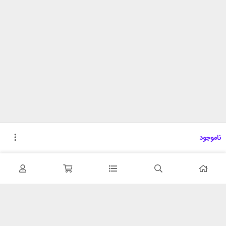
ناموجود
تحویل اکسپرس
پشتیبانی ۲۴ ساعته
در کمترین زمان
پشتیبانی حرفه ای