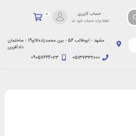
حساب کاربری
0
لطفا وارد حساب خود شوید!
مشهد - ابوطالب 56 - بین محمدزاده17و19 - ساختمان
دادآفرین
09057664023
05137332000