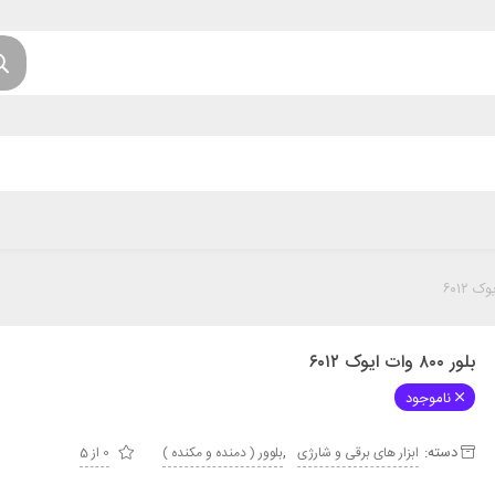
بلور ۸۰۰ وات ایوک ۶۰۱۲
ناموجود
دسته:
,
ابزار های برقی و شارژی
بلوور ( دمنده و مکنده )
0 از 5