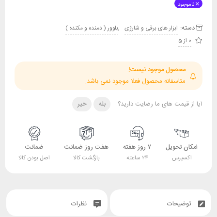
ناموجود
دسته:
,
ابزار های برقی و شارژی
بلوور ( دمنده و مکنده )
0 از 5
محصول موجود نیست!
متاسفانه محصول فعلا موجود نمی باشد.
آیا از قیمت های ما رضایت دارید؟
بله
خیر
امکان تحویل
۷ روز هفته
هفت روز ضمانت
ضمانت
اکسپرس
۲۴ ساعته
بازگشت کالا
اصل بودن کالا
توضیحات
نظرات