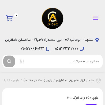
0
مشهد - ابوطالب 56 - بین محمدزاده17و19 - ساختمان دادآفرین
09057664023
05137332000
خانه
/
ابزار های برقی و شارژی
/
بلوور ( دمنده و مکنده )
/
بلوور ۶۵۰ وات ایوک ۶۰۱۱
بلوور ۶۵۰ وات ایوک ۶۰۱۱