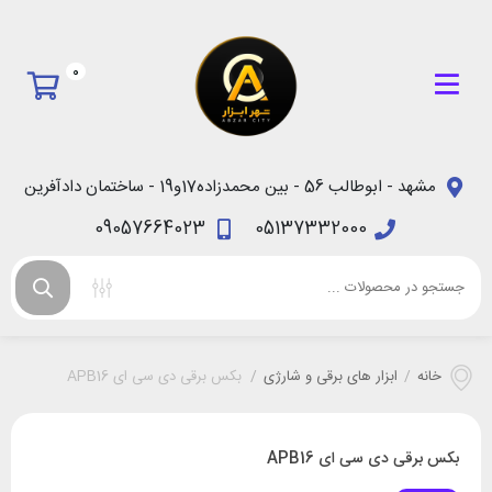
0
مشهد - ابوطالب 56 - بین محمدزاده17و19 - ساختمان دادآفرین
09057664023
05137332000
خانه
/
ابزار های برقی و شارژی
/
بکس برقی دی سی ای APB16
بکس برقی دی سی ای APB16