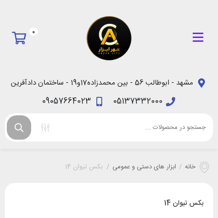
0
مشهد - ابوطالب 56 - بین محمدزاده17و19 - ساختمان دادآفرین
09057664023
05137332000
خانه
/
ابزار های دستی و عمومی
/
بکس تیوان 14
بکس تیوان 14