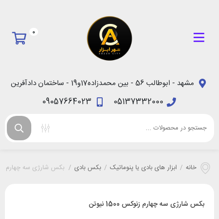
0
مشهد - ابوطالب 56 - بین محمدزاده17و19 - ساختمان دادآفرین
09057664023
05137332000
خانه
/
ابزار های بادی یا پنوماتیک
/
بکس بادی
/
بکس شارژی سه چهارم زنوکس 500
بکس شارژی سه چهارم زنوکس 1500 نیوتن