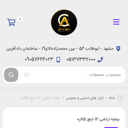
0
مشهد - ابوطالب 56 - بین محمدزاده17و19 - ساختمان دادآفرین
09057664023
05137332000
خانه
/
ابزار های دستی و عمومی
/
بیلچه ارتشی 12 اینچ 5کاره
بیلچه ارتشی 12 اینچ 5کاره