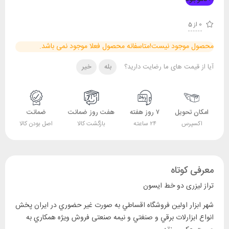
0 از 5
محصول موجود نیست!
متاسفانه محصول فعلا موجود نمی باشد.
آیا از قیمت های ما رضایت دارید؟
بله
خیر
امکان تحویل
۷ روز هفته
هفت روز ضمانت
ضمانت
اکسپرس
۲۴ ساعته
بازگشت کالا
اصل بودن کالا
معرفی کوتاه
تراز لیزری دو خط ایسون
‎شهر ابزار اولين فروشگاه اقساطي به صورت غير حضوري در ايران پخش
انواع ابزارلات برقي و صنغتي و نيمه صنعتی فروش ويژه همکاري به