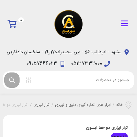
0
مشهد - ابوطالب 56 - بین محمدزاده17و19 - ساختمان دادآفرین
09057664023
05137332000
خانه
/
ابزار های اندازه گیری دقیق و لیزری
/
تراز لیزری
/
تراز لیزری دو خط
تراز لیزری دو خط ایسون
ناموجود