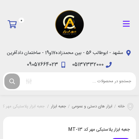
0
مشهد - ابوطالب 56 - بین محمدزاده17و19 - ساختمان دادآفرین
09057664023
05137332000
خانه
/
ابزار های دستی و عمومی
/
جعبه ابزار
/
جعبه ابزار پلاستیکی مهر کد MT-13
جعبه ابزار پلاستیکی مهر کد MT-13