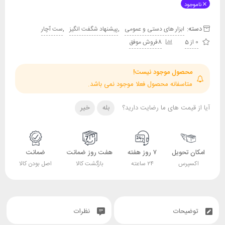
ناموجود
دسته:
,
,
ابزار های دستی و عمومی
پیشنهاد شگفت انگیز
ست آچار
0 از 5
8فروش موفق
محصول موجود نیست!
متاسفانه محصول فعلا موجود نمی باشد.
آیا از قیمت های ما رضایت دارید؟
بله
خیر
امکان تحویل
۷ روز هفته
هفت روز ضمانت
ضمانت
اکسپرس
۲۴ ساعته
بازگشت کالا
اصل بودن کالا
توضیحات
نظرات