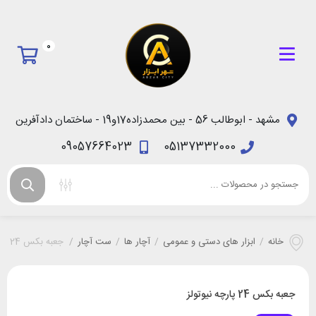
0
مشهد - ابوطالب 56 - بین محمدزاده17و19 - ساختمان دادآفرین
09057664023
05137332000
خانه
/
ابزار های دستی و عمومی
/
آچار ها
/
ست آچار
/
جعبه بکس 24 پارچه نیوتولز
جعبه بکس 24 پارچه نیوتولز