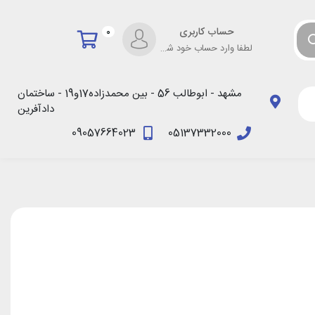
حساب کاربری
0
لطفا وارد حساب خود شوید!
مشهد - ابوطالب 56 - بین محمدزاده17و19 - ساختمان
دادآفرین
09057664023
05137332000