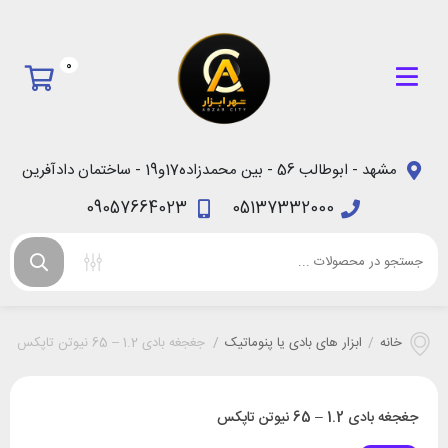
0
مشهد - ابوطالب 56 - بین محمدزاده17و19 - ساختمان دادآفرین
09057664023
05137332000
خانه
/
ابزار های بادی یا پنوماتیک
/
جغجغه بادی 1.2 – 65 نیوتن تاپکس
جغجغه بادی 1.2 – 65 نیوتن تاپکس