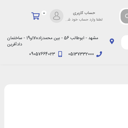
حساب کاربری
0
لطفا وارد حساب خود شوید!
مشهد - ابوطالب 56 - بین محمدزاده17و19 - ساختمان
دادآفرین
09057664023
05137332000