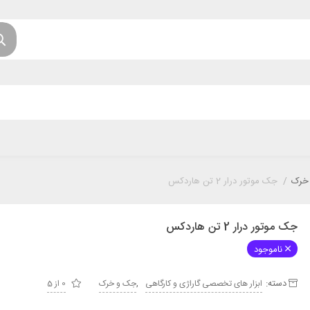
خرک
/
جک موتور درار 2 تن هاردکس
جک موتور درار 2 تن هاردکس
ناموجود
دسته:
,
ابزار های تخصصی گاراژی و کارگاهی
جک و خرک
0 از 5