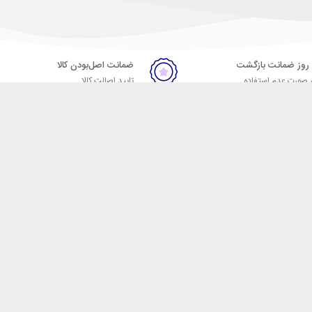
ضمانت اصل‌بودن کالا
 صورت عدم استفاده
تایید اصالت کالا
ر
تماس با ما
09057664023
09007664024