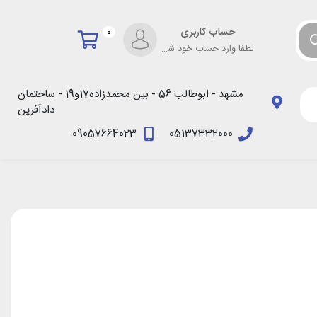
حساب کاربری
0
لطفا وارد حساب خود شوید!
مشهد - ابوطالب 56 - بین محمدزاده17و19 - ساختمان
دادآفرین
09057664023
05137332000