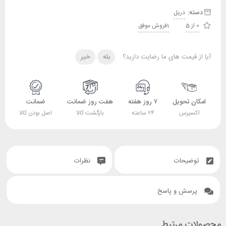
دسته:
دریل
0 از 5
1فروش موفق
آیا از قیمت های ما رضایت دارید؟
بله
خیر
امکان تحویل
۷ روز هفته
هفت روز ضمانت
ضمانت
اکسپرس
۲۴ ساعته
بازگشت کالا
اصل بودن کالا
توضیحات
نظرات
پرسش و پاسخ
محصولات مرتبط