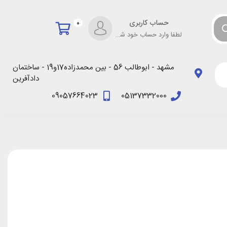
حساب کاربری
0
لطفا وارد حساب خود شوید!
مشهد - ابوطالب 56 - بین محمدزاده17و19 - ساختمان
دادآفرین
09057664023
05137332000