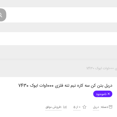
743
دریل بتن کن سه کاره نیم تنه فلزی 1000وات ایوک 7430
ناموجود
دسته:
دریل
0 از 5
1فروش موفق