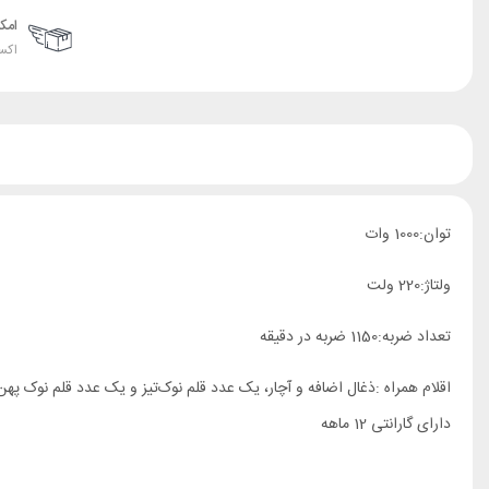
امک
اکس
توان:1000 وات
ولتاژ:220 ولت
تعداد ضربه:1150 ضربه در دقیقه
اقلام همراه :ذغال اضافه و آچار، یک عدد قلم‌ نوک‌تیز و یک عدد قلم نوک‌ پهن و 3 عدد مته مخصوص بتن به همراه ذغال اضافه و
دارای گارانتی 12 ماهه