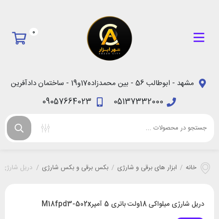
0
مشهد - ابوطالب 56 - بین محمدزاده17و19 - ساختمان دادآفرین
09057664023
05137332000
خانه
/
ابزار های برقی و شارژی
/
بکس برقی و بکس شارژی
/
دریل شارژی میلواکی 18ولت باتر
دریل شارژی میلواکی 18ولت باتری 5 آمپرM18fpd3-502x