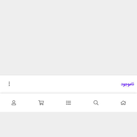
ناموجود
تحویل اکسپرس
پشتیبانی ۲۴ ساعته
در کمترین زمان
پشتیبانی حرفه ای