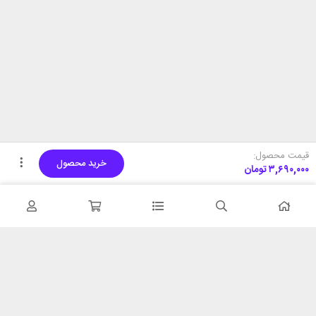
قیمت محصول:
خرید محصول
۳,۶۹۰,۰۰۰
تومان
تحویل اکسپرس
پشتیبانی ۲۴ ساعته
در کمترین زمان
پشتیبانی حرفه ای
همیشه در دسترس
۷ روز ضمانت بازگشت
شبکه های اجتماعی را دنبال
در صورت عدم استفاده