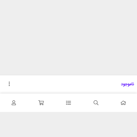
ناموجود
تحویل اکسپرس
پشتیبانی ۲۴ ساعته
در کمترین زمان
پشتیبانی حرفه ای