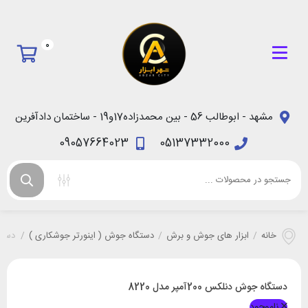
0
مشهد - ابوطالب 56 - بین محمدزاده17و19 - ساختمان دادآفرین
09057664023
05137332000
خانه
/
ابزار های جوش و برش
/
دستگاه جوش ( اینورتر جوشکاری )
/
دستگاه 
دستگاه جوش دنلکس 200آمپر مدل 8220
ناموجود