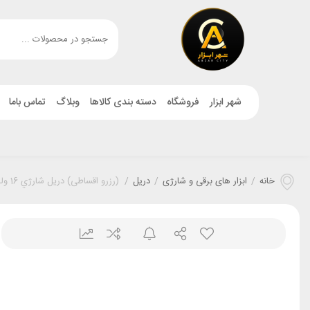
شهر ابزار
فروشگاه
دسته بندی کالاها
وبلاگ
تماس باما
خانه
/
ابزار های برقی و شارژی
/
دریل
/
(رزرو اقساطی) دريل شارژي 16 ولت براشلس زنوکس 1604