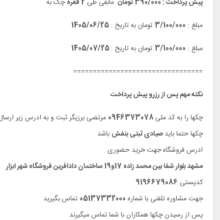
پیش پرداخت : 390/000 تومان
مابقی طی
2 فقره
چک به
مبلغ :
3/100/000
تومان به تاریخ :
1405/06/25
مبلغ :
3/100/000
تومان به تاریخ :
1405/07/25
=================================
نکته مهم پس از رزرو پیش پرداخت
چکها را به کد ملی
0946373078
مرتضی برزیگر ثبت و به ادرس زیر ارسال 
چکها حتما باید
صیادی ثبتی بنفش
باشد
ادرس فروشگاه جهت خرید حضوری
مشهد بلوار شفا بین محمد زاده 17و19 ساختمان دادافرین فروشگاه شهر ابزار
کدپستی
9196679086
جهت مشاوره تلفنی با شماره
05137332000
تماس بگیرید
پس از رسیدن چکها همکاران با شما تماس میگیرند