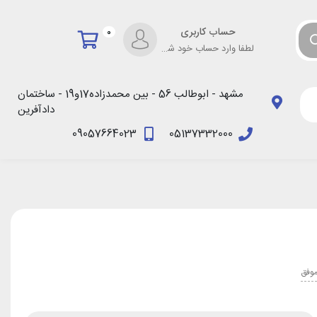
حساب کاربری
0
لطفا وارد حساب خود شوید!
مشهد - ابوطالب 56 - بین محمدزاده17و19 - ساختمان
دادآفرین
09057664023
05137332000