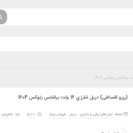
(رزرو اقساطی) دريل شارژي 16 ولت براشلس زنوکس 1604
دسته:
,
,
ابزار های برقی و شارژی
دریل
فروش ویژه
0 از 5
12فروش موفق