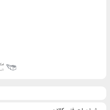
امک
اکس