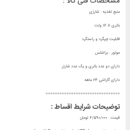
مشخصات فنی کالا :
منبع تغذیه : شارژی
باتری 16.8 ولت
قابلیت چپگرد و راستگرد
موتور : براشلس
دارای دو عدد باتری و یک عدد شارژر
دارای گارانتی 24 ماهه
================================
توضیحات شرایط اقساط :
قیمت : 6/590/000 تومان