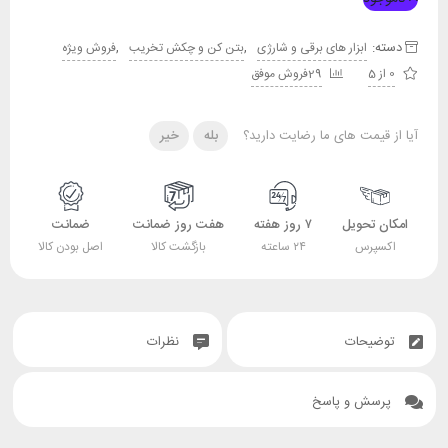
دسته:
,
,
ابزار های برقی و شارژی
بتن کن و چکش تخریب
فروش ویژه
0 از 5
29فروش موفق
آیا از قیمت های ما رضایت دارید؟
بله
خیر
امکان تحویل
۷ روز هفته
هفت روز ضمانت
ضمانت
اکسپرس
۲۴ ساعته
بازگشت کالا
اصل بودن کالا
توضیحات
نظرات
پرسش و پاسخ