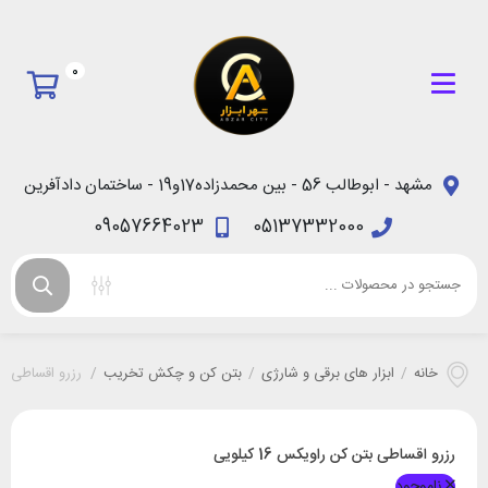
0
مشهد - ابوطالب 56 - بین محمدزاده17و19 - ساختمان دادآفرین
09057664023
05137332000
خانه
/
ابزار های برقی و شارژی
/
بتن کن و چکش تخریب
/
رزرو اقساطی بتن ک
رزرو اقساطی بتن کن راویکس 16 کیلویی
ناموجود