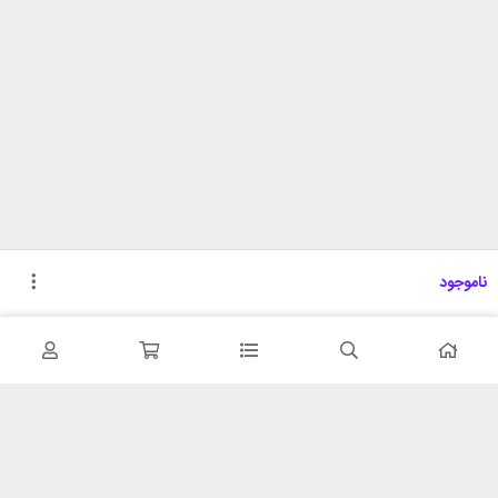
ناموجود
تحویل اکسپرس
پشتیبانی ۲۴ ساعته
در کمترین زمان
پشتیبانی حرفه ای
همیشه در دسترس
۷ روز ضمانت بازگشت