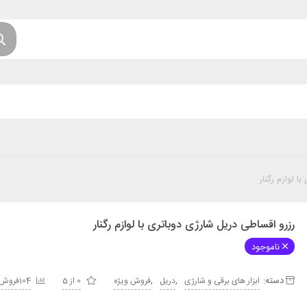
ا لوازم رگنار
رزرو اقساطی دریل شارژی دوباتری با لوازم رگنار
ناموجود
دسته:
,
,
ابزار های برقی و شارژی
دریل
فروش ویژه
0 از 5
104فروش موفق