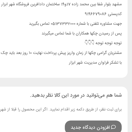
مشهد بلوار شفا بین محمد زاده 17و19 ساختمان دادافرین فروشگاه شهر ابزار
کدپستی 9196679086
جهت مشاوره تلفنی با شماره 05137332000 تماس بگیرید
پس از رسیدن چکها همکاران با شما تماس میگیرند
توجه توجه توجه 👇👇👇
مشتریان گرامی چکها از زمان واریز پیش پرداخت نهایت ۱۰ روز بعد باید چک به دست ما برسد در غیر اینصورت کالای انتخابی لغو و باید کالای یا برند دیگری را انتخاب کنید
با تشکر فراوان مدیریت شهر ابزار
شما هم می‌توانید در مورد این کالا نظر بدهید.
برای ثبت نظر، از طریق دکمه زیر اقدام نمایید. اگر این محصول را قبلا از ش
افزودن دیدگاه جدید