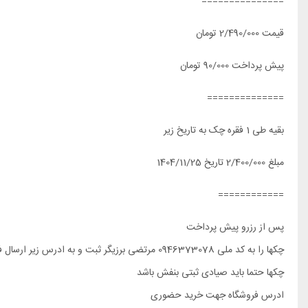
===============
قیمت 2/490/000 تومان
پیش پرداخت 90/000 تومان
==============
بقیه طی 1 فقره چک به تاریخ زیر
مبلغ 2/400/000 تاریخ 1404/11/25
============
پس از رزرو پیش پرداخت
چکها را به کد ملی 0946373078 مرتضی برزیگر ثبت و به ادرس زیر ارسال فرمایید
چکها حتما باید صیادی ثبتی بنفش باشد
ادرس فروشگاه جهت خرید حضوری